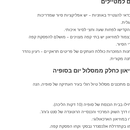
 למטיילים
דאי להצטייד באוזניות – יש אפליקציות סיור שמדריכות
לית.
הקדישו לפחות שעה וחצי לסיור איכותי.
צמוד למוזיאון יש בתי קפה מצוינים – מושלם להפסקת קפה
 הסיור.
חנות המזכרות כוללת העתקים של פריטים תראקיים – רעיון נהדר
נה מקורית.
און כחלק ממסלול יום בסופיה
מתכננים מסלול טיול רגלי בעיר העתיקה של סופיה, הנה
ו בבית הכנסת של סופיה (10 דקות הליכה).
 דרך השוק המרכזי והכנסייה הרוטונדה של סנט ג'ורג'.
ו במוזיאון הארכאולוגי.
מו בקתדרלת אלכסנדר נבסקי וקחו הפסקת קפה.