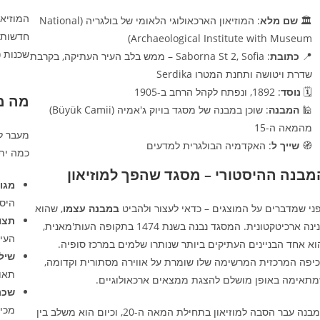
המוזיא
🏛️
שם מלא
: המוזיאון הארכאולוגי הלאומי של בולגריה (National
חדשות,
Archaeological Institute with Museum)
שכנות (ר
📍
כתובת
: Saborna St 2, Sofia – ממש בלב העיר העתיקה, בקרבת
שדרת ויטושה ותחנת המטרו Serdika
🗓️
נוסד
: 1892, ונפתח לקהל הרחב ב-1905
מה מי
🕌
המבנה
: שוכן במבנה של מסגד בויוק ג'אמיה (Büyük Camii)
מהמאה ה-15
מעבר לע
🧭
שייך ל
: האקדמיה הבולגרית למדעים
כמה יתר
מבנה ההיסטורי – מסגד שהפך למוזיאון
מגו
היסט
ני שמדברים על המוצגים – כדאי לעצור ולהביט
במבנה עצמו
, שהוא
תצו
פנינה ארכיטקטונית. המסגד נבנה בשנת 1474 בתקופה העות'מאנית,
העיר
וא אחד הבניינים העתיקים ביותר שנותרו שלמים במרכז סופיה.
שיל
יפה המרכזית המרשימה שלו שומרת על אווירה מסתורית וקדומה,
תאו
תאימה באופן מושלם להצגת ממצאים ארכאולוגיים.
שכנ
מכיכ
המבנה עבר הסבה למוזיאון בתחילת המאה ה-20, וכיום הוא משלב בין