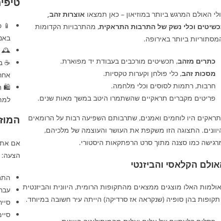
טיפים
לי האולם המרגש ביותר במוזיאון – כאן תמצאו
אוצרות זהב,
📱 כ
שיטים וכלי נשק של התרבות התראקית
, מהתרבויות הקדומות
באנג
מסתוריות ביותר באירופה.
🕰️ 
כתרים מזהב
, תכשיטים מורכבים בעבודת יד מפוארת.
☕ ב
מסכות זהב
, כלי פולחן וקערות טקסיות.
אחרי
חרבות, רתמות לסוסים וכלי מלחמה.
🛍️ 
פריטים מקברים תראקיים שהשתמרו היטב במשך מאות שנים.
למת
ראקים היו לוחמים ואמנים, שתרבותם השפיעה רבות על הרומאים
המוזי
יוונים. התצוגה הזו משקפת את העושר והעוצמה של מלכיהם,
רגישה כמו סצנה מתוך סרט הרפתקאות היסטורי.
אם אתם 
הצעה:
אולם הקלאסי והביזנטי
התחיל
ולמות האלו מוצגים ממצאים מהתקופות הרומית, היוונית והביזנטית
עברו
תקופות בהן סופיה (שנקראה אז סרדיקה) הייתה עיר חשובה במיוחד.
סייר
סיי