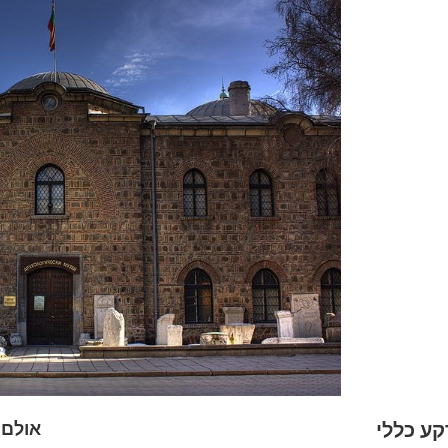
קע כללי
אולם 