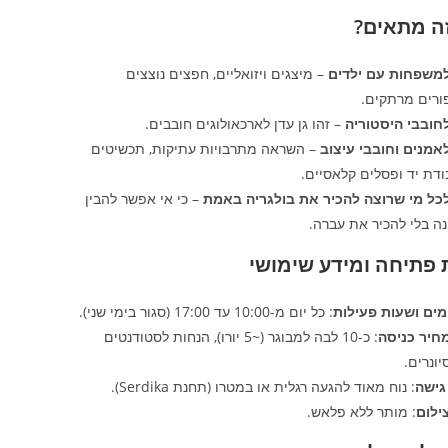
זה מתאים?
משפחות עם ילדים
– מיצגים ויזואליים, חפצים נוצצים
ורים מרתקים.
חובבי היסטוריה
– זהו גן עדן לארכאולוגים חובבים.
אמנים וחובבי עיצוב
– השראה מתרבויות עתיקות, תכשיטים
דת יד ופסלים קלאסיים.
כל מי שרוצה להכיר את בולגריה באמת
– כי אי אפשר להבין
ה בלי להכיר את עברה.
 פתיחה ומידע שימושי
מים ושעות פעילות
: כל יום מ-10:00 עד 17:00 (סגור בימי שני).
חיר כניסה
: כ-10 לבה למבוגר (~5 יורו), הנחות לסטודנטים
יונרים.
גישה
: נוח מאוד להגעה רגלית או במטרו (תחנת Serdika).
ילום
: מותר ללא פלאש.