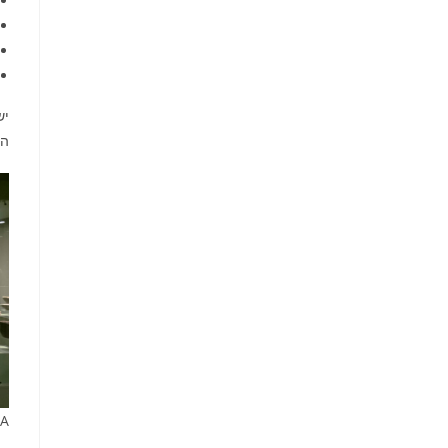
יש
הת
RA