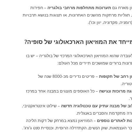
ון מארח גם
תערוכות מתחלפות מרחבי בולגריה
– חפירות
 תגליות מרתקות מהשנים האחרונות, או תצוגות בנושא תרבויות
ומניה, מקדוניה, יוון וכו').
יחד את המוזיאון הארכאולוגי של סופיה?
ובדה שהוא המוזיאון הארכאולוגי המרכזי של בולגריה – יש בו
ונות ברורים שמושכים תיירים מכל העולם:
ון רחב של תקופות
– פריטים נדירים מכ-8000 שנה של
וריה.
גה מרוכזת ונגישה
– כל האוספים מוצגים במבנה אחד במרכז
.
וב של מבנה עתיק עם טכנולוגיה חדשה
– שילוט אינטראקטיבי,
רה מתקדמת והסברים באנגלית.
ות לאתרים נוספים
– המוזיאון נמצא במרחק של דקות הליכה
ר העצמאות, שוק הנשים, הקתדרלה הרוסית, וכנסיית סנט ג'ורג'.