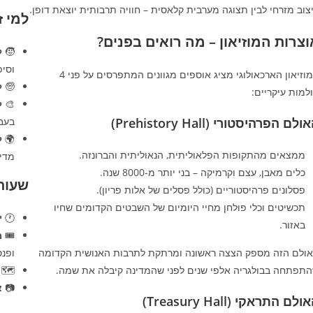
צוב מזרחי לבין תצוגה מערבית קלאסית – חוויה תרבותית יוצאת דופן.
למי 
וצרות המוזיאון – מה רואים בפנים?
🧒
ל
וסיפ
המוזיאון הארכאולוגי מציג אוספים מגוונים המתפרסים על פני 4
🧓
ל
למות עיקריים:
🎨
ל
ולם הפרהיסטורי (Prehistory Hall)
בעבו
🌍
ל
ממצאים מהתקופות הפלאוליתית, הנאוליתית והברונזה.
מדינ
כלים מאבן, עצם וקרמיקה – בני יותר מ-8000 שנה.
שעות
פסלונים פרהיסטוריים (כולל פסלים של אלות פריון).
תכשיטים וכלי פולחן מחיי היומיום של השבטים הקדומים שחיו
🕐
י
באזור.
🎟️
מ
ולם הזה מספק הצצה ראשונה ומרתקת לתרבות האנושית הקדומה
ופנס
תפתחה בבולגריה אלפי שנים לפני שהמדינה קיבלה את שמה.
🗺️
📷
צ
ולם התראקי (Treasury Hall)