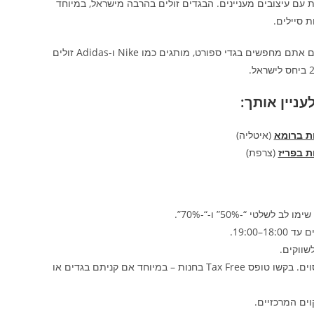
 עם עיצובים מעניינים. הבגדים זולים בהרבה מישראל, במיוחד
 סיילים.
אם אתם מחפשים בגדי ספורט, מותגים כמו Nike ו-Adidas זולים
לעניין אותך:
ות ברומא
(איטליה)
ת בפריז
(צרפת)
טי “-50%” ו-“-70%”.
שווקים.
: תיירים לא-אירופיים זכאים להחזר מע”מ ברכישות מעל סכום מסוים. בקשו טופס Tax Free בחנות – במיוחד אם קניתם בגדים או
קוים המרכזיים.