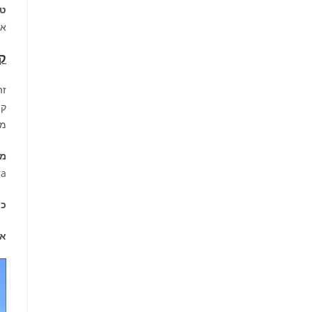
טי
אך
קניון
זה
מס
מו
ra
כת
אי