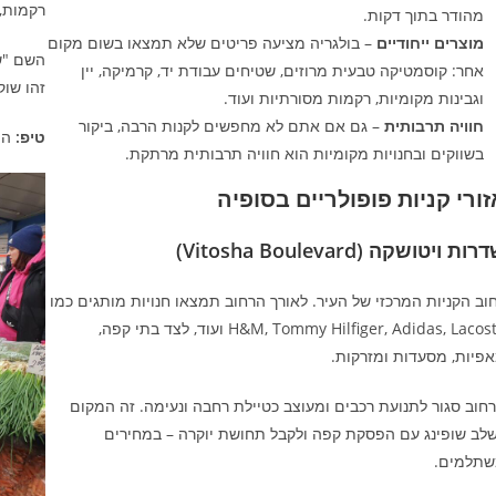
רקמות, 
מהודר בתוך דקות.
מוצרים ייחודיים
– בולגריה מציעה פריטים שלא תמצאו בשום מקום
השם "שו
אחר: קוסמטיקה טבעית מרוזים, שטיחים עבודת יד, קרמיקה, יין
זהו שו
וגבינות מקומיות, רקמות מסורתיות ועוד.
חוויה תרבותית
– גם אם אתם לא מחפשים לקנות הרבה, ביקור
טיפ:
הת
בשווקים ובחנויות מקומיות הוא חוויה תרבותית מרתקת.
זורי קניות פופולריים בסופיה
ות ויטושקה (Vitosha Boulevard)
וב הקניות המרכזי של העיר. לאורך הרחוב תמצאו חנויות מותגים כמו
H&M, Tommy Hilfiger, Adidas, Lacoste ועוד, לצד בתי קפה,
פיות, מסעדות ומזרקות.
חוב סגור לתנועת רכבים ומעוצב כטיילת רחבה ונעימה. זה המקום
לב שופינג עם הפסקת קפה ולקבל תחושת יוקרה – במחירים
תלמים.