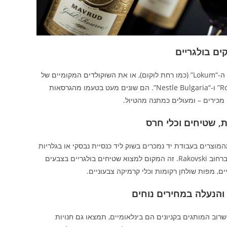
ם בולגריים
נסו את ה-“Lokum” (כמו רחת לוקום), או את השוקולדים המקומיים של
“Roshen” ו-“Nestle Bulgaria”. הם שונים מעט בטעמו מהגרסאות
מכירים – ומעולים כמתנה מהטיול.
, שטיחים וכלי חרס
מוצרים בעבודת יד נמכרים בשוק ליד כנסיית נבסקי או בגלריות
קטנות ברחוב Rakovski. זה המקום למצוא שטיחים בולגריים בצבעים
ם, מפות שולחן רקומות וכלי קרמיקה צבעוניים.
 והנעלה במחירים נוחים
רוב המותגים בקניונים הם בינלאומיים, תמצאו גם חנויות