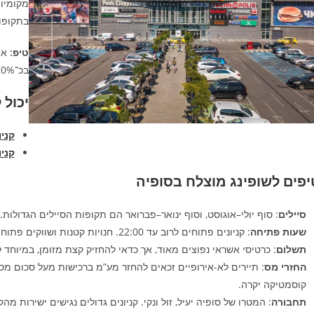
מקומיות
בתקופות
טיפ:
בכ־20% ביחס לישראל.
יכול 
קני
קניו
יפים לשופינג מוצלח בסופיה
סיילים
: סוף יולי–אוגוסט, וסוף ינואר–פברואר הם תקופות הסיילים הגדולות. שימו לב לשל
שעות פתיחה
: קניונים פתוחים לרוב עד 22:00. חנויות קטנות ושווקים פתוחים עד 18:00–19:00.
תשלום
: כרטיסי אשראי נפוצים מאוד, אך כדאי להחזיק קצת מזומן, במיוחד ל
החזרי מס
קוסמטיקה יקרה.
תחבורה
: המטרו של סופיה יעיל, זול ונקי. קניונים גדולים נגישים ישירות מה