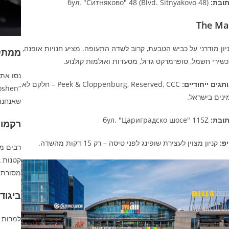
ובת:
бул. "Ситняково" 48 (Blvd. Sitnyakovo 48)
The Mal
יון מודרני על כביש הטבעת, קרוב לשדה התעופה. מציע חנויות אופנה,
ממתקי
שירי חשמל, סופרמרקט גדול, מסעדות ואולמות קולנוע.
תגים ייחודיים:
Peek & Cloppenburg, Reserved, CCC – חלקם לא
ינים בישראל.
שאנחנו 
ובת:
бул. "Цариградско шосе" 115Z
רקמות
פ:
קניון מצוין לעצירת שופינג לפני טיסה – רק 15 דקות מהשדה.
רבים מה
מסורתיי
ביגוד
למרות ש