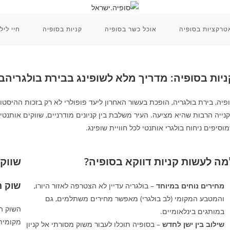
טרקציות בסופיה
אוכל כשר בסופיה
קניות בסופיה
חיי ליל
ניות בסופיה: מדריך מלא לשופינג בבירת בולגריהב
פיה, בירת בולגריה, הופכת בעשור האחרון ליעד פופולרי לא רק בזכות ההיס
נייה הרבות שהיא מציעה. העיר משלבת בין קניונים מודרניים, שווקים אותנטיי
וסיפים ניחוח בולגרי אותנטי לכל חוויית שופינג.
מה לעשות קניות דווקא בסופיה?
שווקי
שוק הנשים (
מחירים נוחים במיוחד
– בולגריה עדיין לא הצטרפה לאזור היורו,
והמטבע המקומי (לב בולגרי) מאפשר מחירים משתלמים, גם
השוק הפ
במותגים בינלאומיים.
מקומית.
שילוב בין ישן לחדש
– בסופיה תוכלו לעבור משוק מסורתי אל קניון