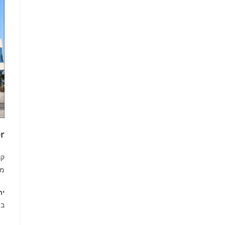
r
קנ
מעט ז
ית
בת