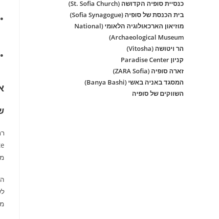
כנסיית סופיה הקדושה (St. Sofia Church)
בית הכנסת של סופיה (Sofia Synagogue)
מוזיאון הארכאולוגיה הלאומי (National
Archaeological Museum)
הר ויטושה (Vitosha)
קניון Paradise Center
זארה סופיה (ZARA Sofia)
המסגד באניה באשי (Banya Bashi)
א
השווקים של סופיה
שדר
רח
מא
הר
לש
מש