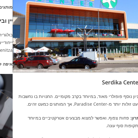
מותגים
יין וב
Kamenitza, או Shumensko)
איפה ל
Serdika Cente
יון נוסף פופולרי מאוד, במיוחד בקרב מקומיים. החנויות בו נחשבות
ולות יותר מ-Paradise Center, אך המותגים כמעט זהים.
רון:
פחות צפוף, ואפשר למצוא מבצעים אטרקטיביים במיוחד
קופות סוף עונה.