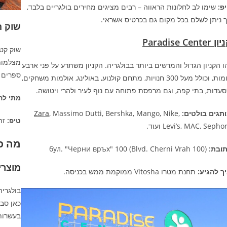
פ:
שימו לב לחלונות הראווה – רבים מציגים מחירים בולגריים בלבד,
 ניתן לשלם בכל מקום גם בכרטיס אשראי.
שוק ה
 Paradise Center
שוק קטן
מצלמות 
ו הקניון הגדול והמרשים ביותר בבולגריה. הקניון משתרע על פני ארבע
ספרים ב
קומות, וכולל מעל 300 חנויות, מתחם קולנוע, באולינג, אולמות משחקים,
עדות, בתי קפה, וגם מרפסת פתוחה עם נוף לעיר ולהרי ויטושה.
מתי לה
תגים בולטים:
, Massimo Dutti, Bershka, Mango, Nike,
Zara
טיפ:
זה 
Levi’s, MAC, Sepho ועוד.
מה כ
ובת:
бул. "Черни връх" 100 (Blvd. Cherni Vrah 100)
מוצרי
ך להגיע:
תחנת מטרו Vitosha ממוקמת ממש בכניסה.
בולגרי
כאן סבו
בעשרות