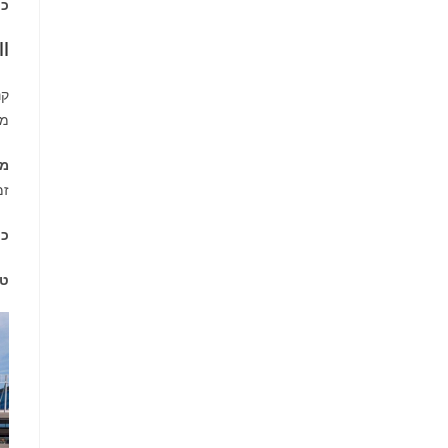
כת
l
קנ
מכ
מו
זמ
כת
טי